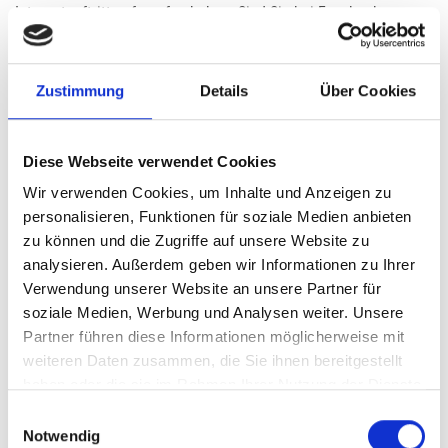
Internetauftritt aufgerufen haben. Sind Sie bei Facebook
eingeloggt, kann Facebook den Besuch Ihrem Facebook-Konto
zuordnen. Wenn Sie mit den Plug-Ins interagieren, z. B. den
„Gefällt Mir“ Button betätigen, wird die entsprechende
Zustimmung
Details
Über Cookies
Information von Ihrem Browser direkt an Facebook übermittelt
und dort gespeichert. Zweck und Umfang der Datenerhebung
Diese Webseite verwendet Cookies
und die weitere Verarbeitung und Nutzung der Daten durch
Facebook sowie Ihre diesbezüglichen Rechte und
Wir verwenden Cookies, um Inhalte und Anzeigen zu
Einstellungsmöglichkeiten zum Schutz Ihrer Privatsphäre
personalisieren, Funktionen für soziale Medien anbieten
entnehmen Sie bitte den Datenschutzhinweisen von Facebook
zu können und die Zugriffe auf unsere Website zu
(
http://www.facebook.com/policy.php
). Wenn Sie nicht möchten,
analysieren. Außerdem geben wir Informationen zu Ihrer
dass Facebook über unseren Internetauftritt Daten über Sie
Verwendung unserer Website an unsere Partner für
sammelt, müssen Sie sich vor Ihrem Besuch Ihres
soziale Medien, Werbung und Analysen weiter. Unsere
Internetauftritts bei Facebook ausloggen.
Partner führen diese Informationen möglicherweise mit
weiteren Daten zusammen, die Sie ihnen bereitgestellt
haben oder die sie im Rahmen Ihrer Nutzung der Dienste
gesammelt haben.
Einwilligungsauswahl
Notwendig