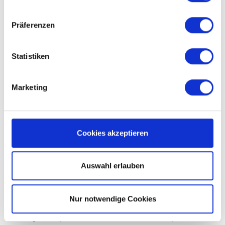
SERVER-LOG- FILES
Präferenzen
Der Provider der Seiten erhebt und speichert automatisch
Statistiken
Informationen in so genannten Server-Log Files, die Ihr Browser
automatisch an uns übermittelt. Dies sind:
Marketing
Browsertyp und Browserversion
verwendetes Betriebssystem
Referrer URL
Cookies akzeptieren
Hostname des zugreifenden Rechners
Uhrzeit der Serveranfrage
Auswahl erlauben
Diese Daten sind nicht bestimmten Personen zuordenbar. Eine
Zusammenführung dieser Daten mit anderen Datenquellen wird
Nur notwendige Cookies
nicht vorgenommen. Wir behalten uns vor, diese Daten
nachträglich zu prüfen, wenn uns konkrete Anhaltspunkte für