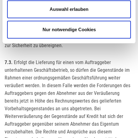
Eigentumsvorbehaltsgegenstände unverzüglich in Textform
Auswahl erlauben
anzuzeigen und die Pfandgläubiger von dem
Eigentumsvorbehalt zu unterrichten. Der Auftraggeber ist nicht
Nur notwendige Cookies
berechtigt, die ihm unter Eigentumsvorbehalt gelieferten
Gegenstände zu veräußern, zu verschenken, zu verpfänden oder
zur Sicherheit zu übereignen.
7.3.
Erfolgt die Lieferung für einen vom Auftraggeber
unterhaltenen Geschäftsbetrieb, so dürfen die Gegenstände im
Rahmen einer ordnungsgemäßen Geschäftsführung weiter
veräußert werden. In diesem Falle werden die Forderungen des
Auftraggebers gegen den Abnehmer aus der Veräußerung
bereits jetzt in Höhe des Rechnungswertes des gelieferten
Vorbehaltsgegenstandes an uns abgetreten. Bei
Weiterveräußerung der Gegenstände auf Kredit hat sich der
Auftraggeber gegenüber seinem Abnehmer das Eigentum
vorzubehalten. Die Rechte und Ansprüche aus diesem