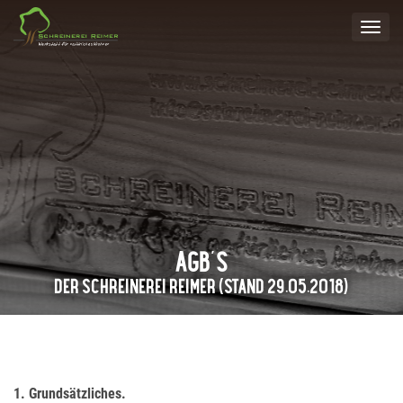
Toggl
navig
AGB´S
DER SCHREINEREI REIMER (STAND 29.05.2018)
1. Grundsätzliches.