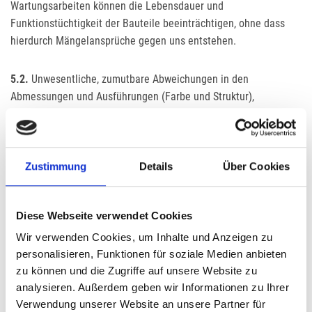
Wartungsarbeiten können die Lebensdauer und
Funktionstüchtigkeit der Bauteile beeinträchtigen, ohne dass
hierdurch Mängelansprüche gegen uns entstehen.
5.2.
Unwesentliche, zumutbare Abweichungen in den
Abmessungen und Ausführungen (Farbe und Struktur),
insbesondere bei Nachbestellungen, bleiben vorbehalten, soweit
diese in der Natur der verwendeten Materialien (Massivhölzer,
Furniere, Leder, Stoffe und ähnliches) liegen und üblich sind.
Zustimmung
Details
Über Cookies
5.3.
Durch den fachgerechten Einbau moderner Fenster,
Außentüren sowie Licht- und Sonnenschutzsystemen wird die
Diese Webseite verwendet Cookies
energetische Qualität des Ge- bäudes verbessert und die
Wir verwenden Cookies, um Inhalte und Anzeigen zu
Gebäudehülle dichter. Um die Raumluftqualität zu erhalten und
personalisieren, Funktionen für soziale Medien anbieten
einer Schimmelpilzbildung vorzubeugen, sind zusätzliche
zu können und die Zugriffe auf unsere Website zu
Anforderungen an die Be- und Entlüftung des Gebäudes nach
analysieren. Außerdem geben wir Informationen zu Ihrer
DIN 1946-6 zu erfüllen. Ein insoweit eventuell notwendiges
Verwendung unserer Website an unsere Partner für
Lüftungskonzept, ist eine pla- nerische Aufgabe, die nicht